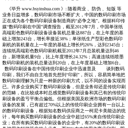
《毕升 www.bsyinshua.com 》: 随着商业 、防伪 、短版 等
业务日益增多，数码印刷市场不断扩大，中国的数码印刷市场
正在成为各个数码印刷设备制造商的“必争之地”。根据科印传
媒“数码印刷在中国”调查报告，截至2012年7月，中国单张纸
高端彩色数码印刷设备设备装机总量达887台，在上年度的基
础上增加243台，增长率接近38%；单张纸生产型彩色数码印
刷机的装机量在上一年度的基础上增长约26%，达到2345台；
连续纸高端彩色数码印刷机截至2012年7月总装机量达到46
台，新增装机量9台，比上年度增长24.32%；高速连续纸喷墨
数码印刷机的装机总量达到20台，在上年度基础上增加6台。
数码印刷设备在中国传统印刷企业中迅速普及 谈到数码
印刷，我们不由自主地首先想到“印刷”，所以，容易简单地把
数码印刷理解为只是一种新的印刷方式，以不同的设备实现而
已。许多企业购买了数码印刷设备，但是业务却还是传统印刷
的范畴，在比较成本时总感觉数码印刷设备和其已有的传统印
刷设备的盈亏平衡点偏低。但根据美国及欧洲市场的数码印刷
设备的发展，已有超过70%以上的传统印刷企业拥有一台以上
的数码印刷设备，根据知名数码供应商之一柯尼卡美能达的统
计，每年购买数码印刷设备的企业中超过65%来自传统印刷企
业；在所有购买数码印刷设备的企业中，有20%的数码印刷设