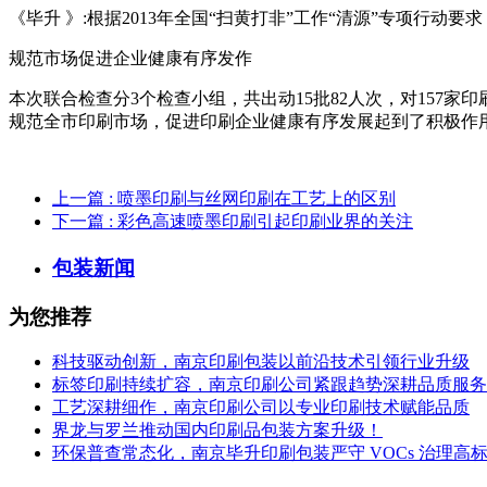
《毕升 》:根据2013年全国“扫黄打非”工作“清源”专项行
规范市场促进企业健康有序发作
本次联合检查分3个检查小组，共出动15批82人次，对157
规范全市印刷市场，促进印刷企业健康有序发展起到了积极作
上一篇
: 喷墨印刷与丝网印刷在工艺上的区别
下一篇
: 彩色高速喷墨印刷引起印刷业界的关注
包装新闻
为您推荐
科技驱动创新，南京印刷包装以前沿技术引领行业升级
标签印刷持续扩容，南京印刷公司紧跟趋势深耕品质服务
工艺深耕细作，南京印刷公司以专业印刷技术赋能品质
界龙与罗兰推动国内印刷品包装方案升级！
环保普查常态化，南京毕升印刷包装严守 VOCs 治理高