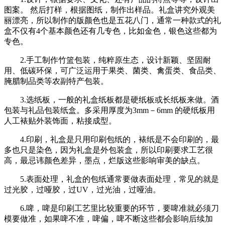
图案。 然后打样，根据图纸，制作出样品。礼盒讲究外观美
丽漂亮，所以制作的版颜色也是五花八门，通常一种款式的礼
盒不仅有4个基本颜色还有几专色，比如金色，银色这些都为
专色。
2.手工制作竹篮包装，纯粹原生态，设计新颖、坚固耐
用、低碳环保，可广泛运用于果类、菌类、禽蛋类、食品类、
腌腊制品类等农副特产包装。
3.选纸板，一般的礼盒纸板都是硬纸板或长纸板来做。酒
包装与礼品包装纸盒。多采用厚度为3mm－6mm 的硬纸板用
人工裱贴外装饰面，粘接成型。
4.印刷，礼盒是只用印刷包纸的，裱纸是不会印刷的，最
多也只是染色，因为礼盒是外包装盒，所以印刷要求工艺很
高，最忌讳颜色差异，墨点，烂版这些影响审美的缺点。
5.表面处理，礼盒的包纸通常要做表面处理，常见的就是
过光胶，过哑胶，过UV，过光油，过哑油。
6.啤，啤是印刷工艺里比较重要的环节，要啤准就必须刀
模要做准，如果啤不准，啤偏，啤不断这些都会影响后续加